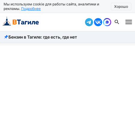
Мы используем cookie для работы сайта, аналитики и
Хорошо
рекламы.
Подробнее
Бензин в Тагиле: где есть, где нет
Все новости
Происшествия
Город
Власть
Жизнь
Экономика
Общество
Рассказать новость