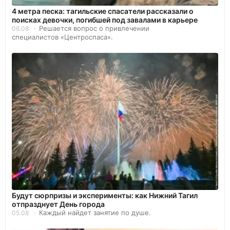
4 метра песка: тагильские спасатели рассказали о
поисках девочки, погибшей под завалами в карьере
Решается вопрос о привлечении
06.08
специалистов «Центроспаса».
Будут сюрпризы и эксперименты: как Нижний Тагил
отпразднует День города
Каждый найдет занятие по душе.
05.08