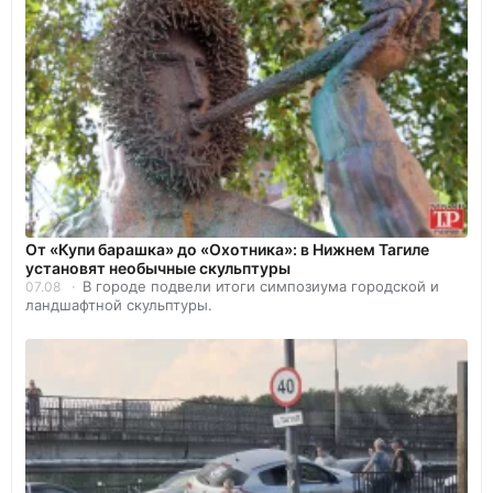
От «Купи барашка» до «Охотника»: в Нижнем Тагиле
установят необычные скульптуры
В городе подвели итоги симпозиума городской и
07.08
ландшафтной скульптуры.