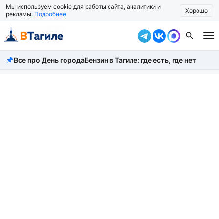
Мы используем cookie для работы сайта, аналитики и
Хорошо
рекламы.
Подробнее
Все про День города
Бензин в Тагиле: где есть, где нет
Все новости
Происшествия
Город
Власть
Жизнь
Экономика
Общество
Рассказать новость