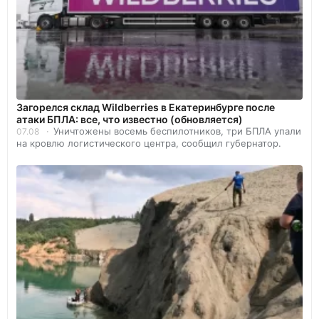
Загорелся склад Wildberries в Екатеринбурге после
атаки БПЛА: все, что известно (обновляется)
Уничтожены восемь беспилотников, три БПЛА упали
07.08
на кровлю логистического центра, сообщил губернатор.