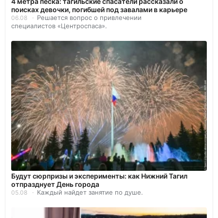
4 метра песка: тагильские спасатели рассказали о
поисках девочки, погибшей под завалами в карьере
Решается вопрос о привлечении
06.08
специалистов «Центроспаса».
Будут сюрпризы и эксперименты: как Нижний Тагил
отпразднует День города
Каждый найдет занятие по душе.
05.08