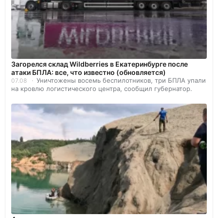
Загорелся склад Wildberries в Екатеринбурге после
атаки БПЛА: все, что известно (обновляется)
Уничтожены восемь беспилотников, три БПЛА упали
07.08
на кровлю логистического центра, сообщил губернатор.