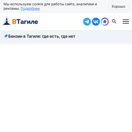
Мы используем cookie для работы сайта, аналитики и
Хорошо
рекламы.
Подробнее
Бензин в Тагиле: где есть, где нет
Все новости
Происшествия
Город
Власть
Жизнь
Экономика
Общество
Рассказать новость