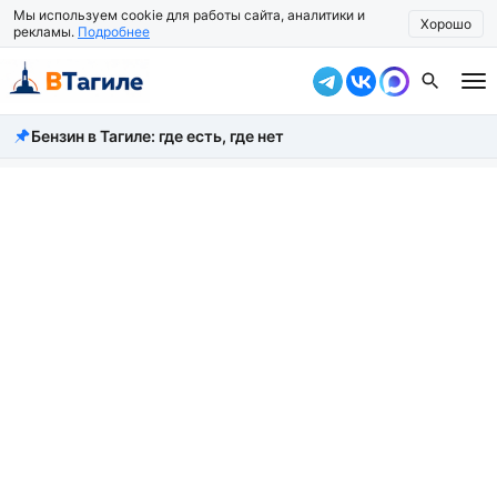
Мы используем cookie для работы сайта, аналитики и
Хорошо
рекламы.
Подробнее
Бензин в Тагиле: где есть, где нет
Все новости
Происшествия
Город
Власть
Жизнь
Экономика
Общество
Рассказать новость