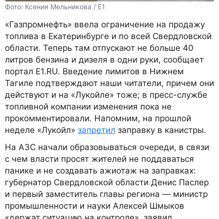
Фото: Ксения Мельникова / E1
«Газпромнефть» ввела ограничение на продажу
топлива в Екатеринбурге и по всей Свердловской
области. Теперь там отпускают не больше 40
литров бензина и дизеля в одни руки, сообщает
портал E1.RU. Введение лимитов в Нижнем
Тагиле подтверждают наши читатели, причем они
действуют и на «Лукойле» тоже; в пресс-службе
топливной компании изменения пока не
прокомментировали. Напомним, на прошлой
неделе «Лукойл»
запретил
заправку в канистры.
На АЗС начали образовываться очереди, в связи
с чем власти просят жителей не поддаваться
панике и не создавать ажиотаж на заправках:
губернатор Свердловской области Денис Паслер
и первый заместитель главы региона — министр
промышленности и науки Алексей Шмыков
«держат ситуацию на контроле», заявил