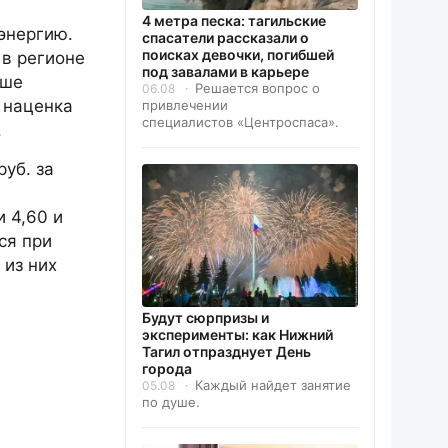
4 метра песка: тагильские
энергию.
спасатели рассказали о
поисках девочки, погибшей
 в регионе
под завалами в карьере
ьше
Решается вопрос о
06.08
наценка
привлечении
специалистов «Центроспаса».
.
руб. за
и 4,60 и
ся при
 из них
Будут сюрпризы и
эксперименты: как Нижний
Тагил отпразднует День
города
Каждый найдет занятие
05.08
по душе.