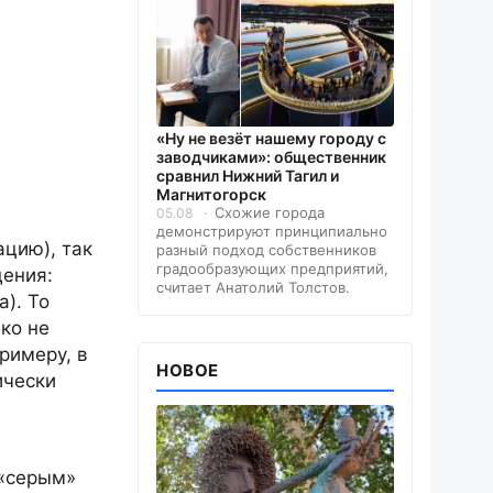
«Ну не везёт нашему городу с
заводчиками»: общественник
сравнил Нижний Тагил и
Магнитогорск
Схожие города
05.08
демонстрируют принципиально
цию), так
разный подход собственников
градообразующих предприятий,
дения:
считает Анатолий Толстов.
). То
ко не
римеру, в
НОВОЕ
ически
 «серым»