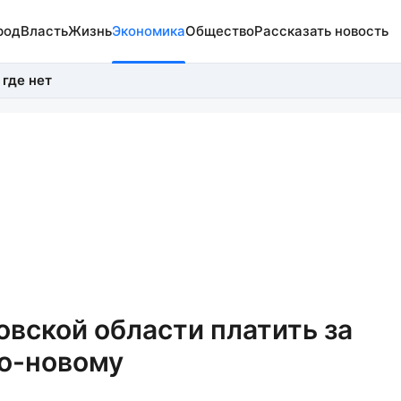
род
Власть
Жизнь
Экономика
Общество
Рассказать новость
 где нет
овской области платить за
по-новому