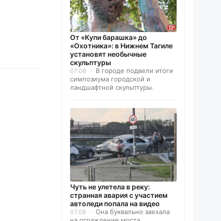
От «Купи барашка» до
«Охотника»: в Нижнем Тагиле
установят необычные
скульптуры
В городе подвели итоги
07.08
симпозиума городской и
ландшафтной скульптуры.
Чуть не улетела в реку:
странная авария с участием
автоледи попала на видео
Она буквально заехала
07.08
на ограждение моста.