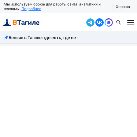
Мы используем cookie для работы сайта, аналитики и
Хорошо
рекламы.
Подробнее
Бензин в Тагиле: где есть, где нет
Все новости
Происшествия
Город
Власть
Жизнь
Экономика
Общество
Рассказать новость