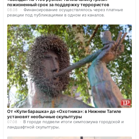
пожизненный срок за поддержку террористов
Финансирование осуществлялось через платные
08.08
реакции под публикациями в одном из каналов.
От «Купи барашка» до «Охотника»: в Нижнем Тагиле
установят необычные скульптуры
В городе подвели итоги симпозиума городской и
07.08
ландшафтной скульптуры.