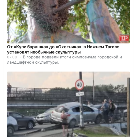
От «Купи барашка» до «Охотника»: в Нижнем Тагиле
установят необычные скульптуры
В городе подвели итоги симпозиума городской и
07.08
ландшафтной скульптуры.