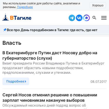
Мы используем cookie для работы сайта, аналитики и
Хорошо
рекламы.
Подробнее
Все про День города
Бензин в Тагиле: где есть, где нет
Все новости
Происшествия
Власть
Город
В Екатеринбурге Путин даст Носову добро на
губернаторство (слухи)
Власть
Визит президента России Владимира Путина в Екатеринбург
продолжает обрастать новыми подробностями,
Жизнь
предположениями, слухами и утечками.
Экономика
Подробнее
08.07.2017
Общество
Сергей Носов отменил решение о повышении
зарплат чиновникам накануне выборов
Рассказать новость
Обсуждаемый несколько дней подряд вопрос об