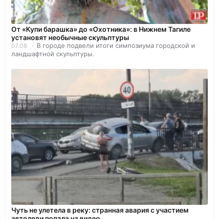
От «Купи барашка» до «Охотника»: в Нижнем Тагиле
установят необычные скульптуры
В городе подвели итоги симпозиума городской и
07.08
ландшафтной скульптуры.
Чуть не улетела в реку: странная авария с участием
автоледи попала на видео