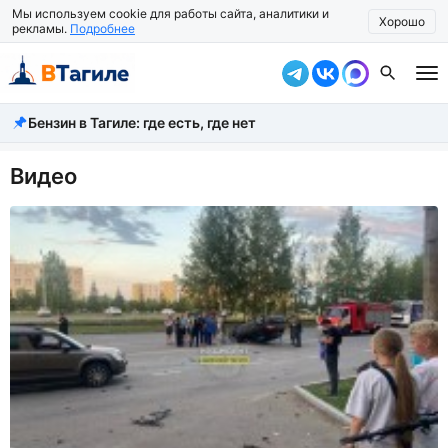
Мы используем cookie для работы сайта, аналитики и
Хорошо
рекламы.
Подробнее
Бензин в Тагиле: где есть, где нет
Все новости
Происшествия
Видео
Город
Власть
Жизнь
Экономика
Общество
Рассказать новость