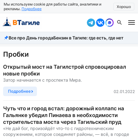
Мы используем cookie для работы сайта, аналитики и
Хорошо
рекламы.
Подробнее
Все про День города
Бензин в Тагиле: где есть, где нет
Все новости
Происшествия
Пробки
Город
Открытый мост на Тагилстрой спровоцировал
новые пробки
Власть
Затор начинается с проспекта Мира.
Жизнь
Подробнее
02.01.2022
Экономика
Чуть что и город встал: дорожный коллапс на
Гальянке убедил Пинаева в необходимости
Общество
строительства моста через Тагильский пруд
Рассказать новость
«Не дай бог, произойдёт что-то с гидротехническим
сооружением, которое соединяет районы, — всё, в городе