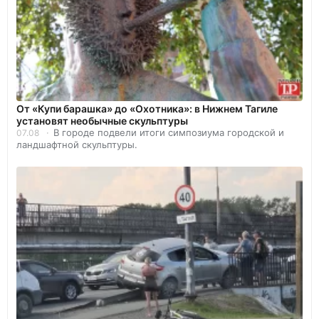
От «Купи барашка» до «Охотника»: в Нижнем Тагиле
установят необычные скульптуры
В городе подвели итоги симпозиума городской и
07.08
ландшафтной скульптуры.