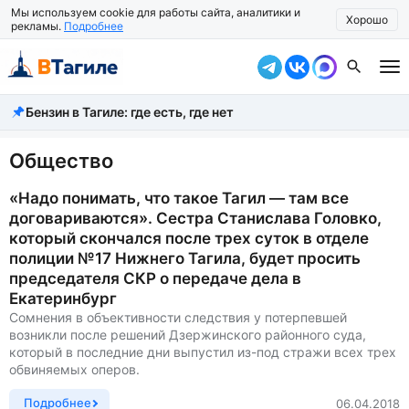
Мы используем cookie для работы сайта, аналитики и
Хорошо
рекламы.
Подробнее
Бензин в Тагиле: где есть, где нет
Все новости
Происшествия
Общество
Город
«Надо понимать, что такое Тагил — там все
договариваются». Сестра Станислава Головко,
Власть
который скончался после трех суток в отделе
полиции №17 Нижнего Тагила, будет просить
Жизнь
председателя СКР о передаче дела в
Екатеринбург
Экономика
Сомнения в объективности следствия у потерпевшей
возникли после решений Дзержинского районного суда,
Общество
который в последние дни выпустил из-под стражи всех трех
обвиняемых оперов.
Рассказать новость
Подробнее
06.04.2018