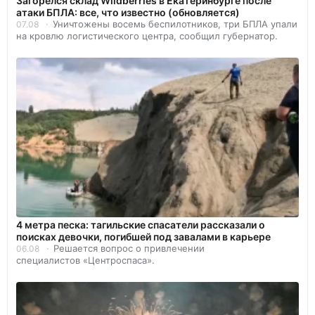
Загорелся склад Wildberries в Екатеринбурге после
атаки БПЛА: все, что известно (обновляется)
Уничтожены восемь беспилотников, три БПЛА упали
07.08
на кровлю логистического центра, сообщил губернатор.
4 метра песка: тагильские спасатели рассказали о
поисках девочки, погибшей под завалами в карьере
Решается вопрос о привлечении
06.08
специалистов «Центроспаса».