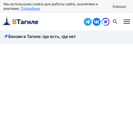
Мы используем cookie для работы сайта, аналитики и
Хорошо
рекламы.
Подробнее
Бензин в Тагиле: где есть, где нет
Все новости
Происшествия
Город
Власть
Жизнь
Экономика
Общество
Рассказать новость