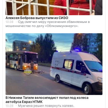
Алексея Боброва выпустили из СИЗО
Суд смягчил меру пресечения обвиняемым в
10.08
мошенничестве по делу «Облкоммунэнерго».
В Нижнем Тагиле велосипедист попал под колеса
автобуса Евраз НТМК
Мужчина решил повернуть налево.
10.08