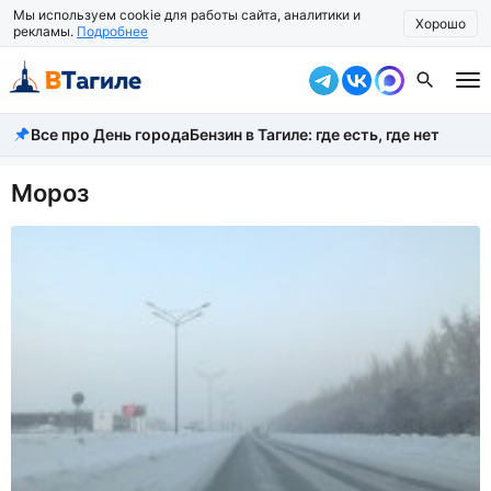
Мы используем cookie для работы сайта, аналитики и
Хорошо
рекламы.
Подробнее
Все про День города
Бензин в Тагиле: где есть, где нет
Все новости
Происшествия
Мороз
Город
Власть
Жизнь
Экономика
Общество
Рассказать новость