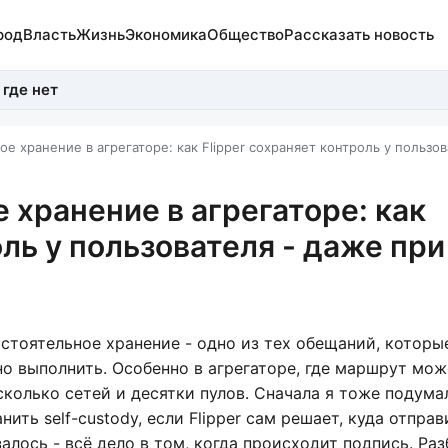
род
Власть
Жизнь
Экономика
Общество
Рассказать новость
 где нет
е хранение в агрегаторе: как Flipper сохраняет контроль у пользов
 хранение в агрегаторе: как
оль у пользователя - даже при
стоятельное хранение
- одно из тех обещаний, которы
но выполнить. Особенно в агрегаторе, где маршрут мож
сколько сетей и десятки пулов. Сначала я тоже подумал
ить self-custody, если Flipper сам решает, куда отправ
алось - всё дело в том, когда происходит подпись. Раз