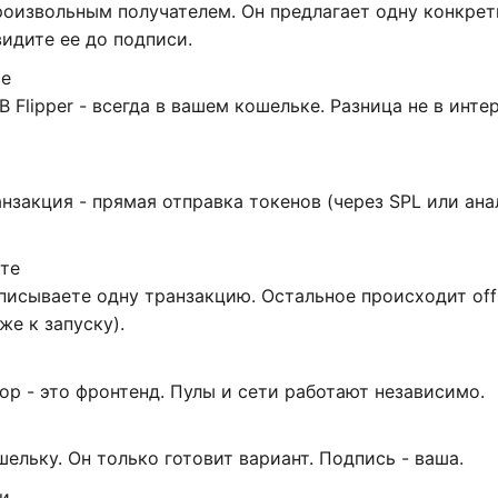
произвольным получателем. Он предлагает одну конкре
идите ее до подписи.
ce
 Flipper - всегда в вашем кошельке. Разница не в интер
анзакция - прямая отправка токенов (через SPL или ана
уте
писываете одну транзакцию. Остальное происходит off
е к запуску).
ор - это фронтенд. Пулы и сети работают независимо.
ельку. Он только готовит вариант. Подпись - ваша.
и