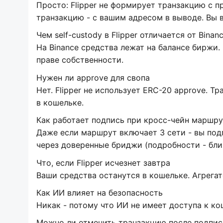
Просто: Flipper не формирует транзакцию с 
транзакцию - с вашим адресом в выводе. Вы в
Чем self-custody в Flipper отличается от Binan
На Binance средства лежат на балансе биржи. В
праве собственности.
Нужен ли approve для свопа
Нет. Flipper не использует ERC-20 approve. Тр
в кошельке.
Как работает подпись при кросс-чейн маршр
Даже если маршрут включает 3 сети - вы под
через доверенные бриджи (подробности - ближ
Что, если Flipper исчезнет завтра
Ваши средства останутся в кошельке. Агрегат
Как ИИ влияет на безопасность
Никак - потому что ИИ не имеет доступа к кош
Можно ли отменить транзакцию после подпис