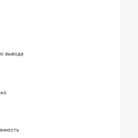
ес вывода
ько
бенность