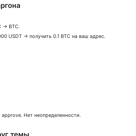
аргона
C → BTC.
00 USDT → получить 0.1 BTC на ваш адрес.
т approve. Нет неопределенности.
руг темы