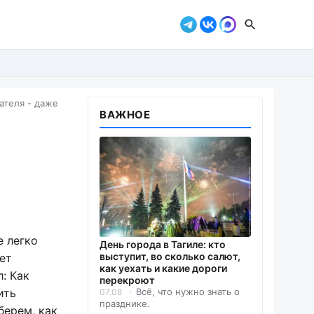
ателя - даже
ВАЖНОЕ
е легко
День города в Тагиле: кто
выступит, во сколько салют,
ет
как уехать и какие дороги
: Как
перекроют
ить
Всё, что нужно знать о
07.08
празднике.
берем, как