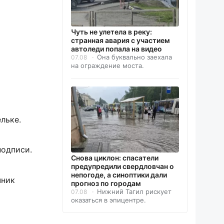
Чуть не улетела в реку:
странная авария с участием
автоледи попала на видео
Она буквально заехала
07.08
на ограждение моста.
льке.
подписи.
Снова циклон: спасатели
предупредили свердловчан о
непогоде, а синоптики дали
чник
прогноз по городам
Нижний Тагил рискует
07.08
оказаться в эпицентре.