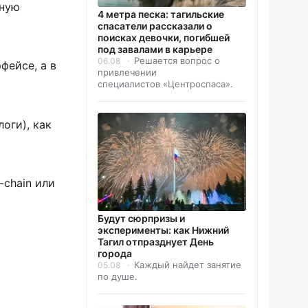
тную
4 метра песка: тагильские
спасатели рассказали о
поисках девочки, погибшей
под завалами в карьере
Решается вопрос о
06.08
фейсе, а в
привлечении
специалистов «Центроспаса».
логи), как
-chain или
Будут сюрпризы и
эксперименты: как Нижний
Тагил отпразднует День
города
Каждый найдет занятие
05.08
по душе.