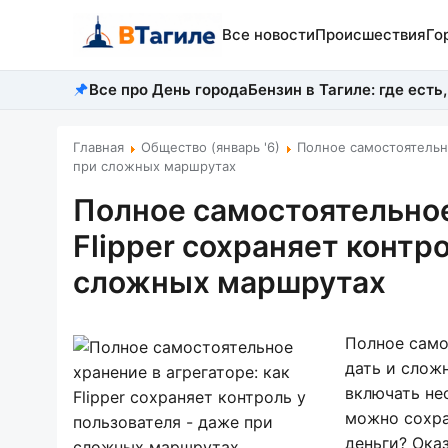
Все новости
Происшествия
Го
Все про День города
Бензин в Тагиле: где есть,
Главная
Общество (январь '6)
Полное самостоятельно
при сложных маршрутах
Полное самостоятельное
Flipper сохраняет контр
сложных маршрутах
Полное само
дать и слож
включать не
можно сохран
деньги? Оказ