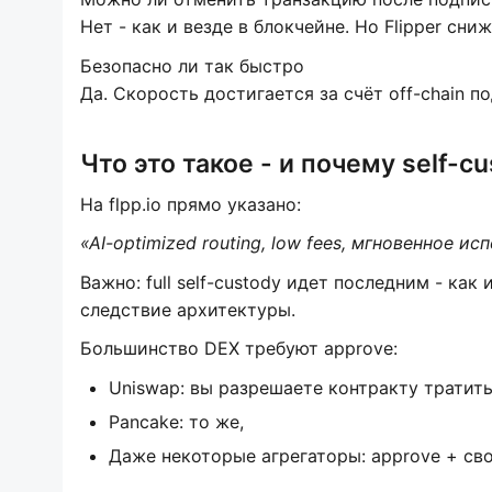
Нет - как и везде в блокчейне. Но Flipper сн
Безопасно ли так быстро
Да. Скорость достигается за счёт off-chain п
Что это такое - и почему self-c
На flpp.io прямо указано:
«AI-optimized routing, low fees, мгновенное исп
Важно: full self-custody идет последним - ка
следствие архитектуры.
Большинство DEX требуют approve:
Uniswap: вы разрешаете контракту тратит
Pancake: то же,
Даже некоторые агрегаторы: approve + сво