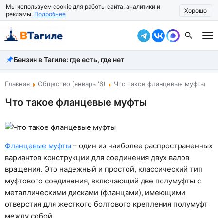
Мы используем cookie для работы сайта, аналитики и
Хорошо
рекламы.
Подробнее
Бензин в Тагиле: где есть, где нет
Все новости
Происшествия
Главная
Общество (январь '6)
Что такое фланцевые муфты
Что такое фланцевые муфты
Город
Власть
Жизнь
Фланцевые муфты
– один из наиболее распространенных
вариантов конструкции для соединения двух валов
Экономика
вращения. Это надежный и простой, классический тип
муфтового соединения, включающий две полумуфты с
Общество
металлическими дисками (фланцами), имеющими
Рассказать новость
отверстия для жесткого болтового крепления полумуфт
между собой.