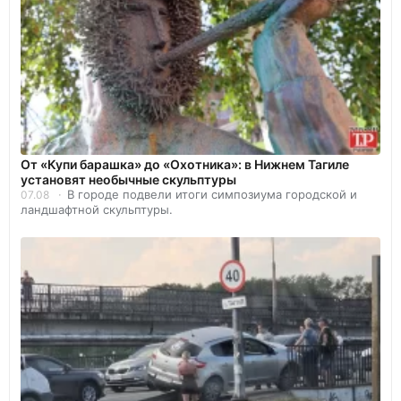
От «Купи барашка» до «Охотника»: в Нижнем Тагиле
установят необычные скульптуры
В городе подвели итоги симпозиума городской и
07.08
ландшафтной скульптуры.