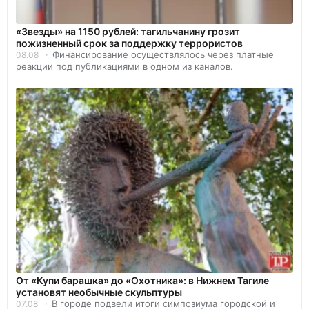
«Звезды» на 1150 рублей: тагильчанину грозит
пожизненный срок за поддержку террористов
Финансирование осуществлялось через платные
08.08
реакции под публикациями в одном из каналов.
От «Купи барашка» до «Охотника»: в Нижнем Тагиле
установят необычные скульптуры
В городе подвели итоги симпозиума городской и
07.08