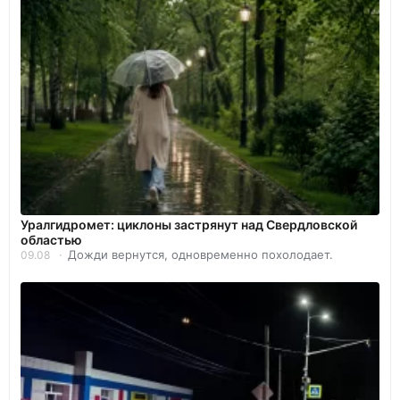
Уралгидромет: циклоны застрянут над Свердловской
областью
Дожди вернутся, одновременно похолодает.
09.08