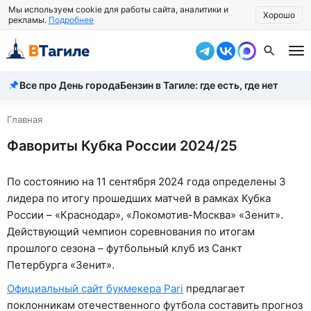
Мы используем cookie для работы сайта, аналитики и
Хорошо
рекламы.
Подробнее
Все про День города
Бензин в Тагиле: где есть, где нет
Все новости
Происшествия
Главная
Фавориты Кубка России 2024/25
Город
Власть
По состоянию на 11 сентября 2024 года определены 3
лидера по итогу прошедших матчей в рамках Кубка
Жизнь
России – «Краснодар», «Локомотив-Москва» «Зенит».
Экономика
Действующий чемпион соревнования по итогам
прошлого сезона – футбольный клуб из Санкт
Общество
Петербурга «Зенит».
Рассказать новость
Официальный сайт букмекера Pari
предлагает
поклонникам отечественного футбола составить прогноз