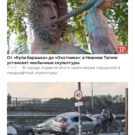
От «Купи барашка» до «Охотника»: в Нижнем Тагиле
установят необычные скульптуры
В городе подвели итоги симпозиума городской и
07.08
ландшафтной скульптуры.