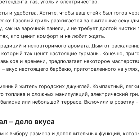
етендента: газ, уголь и электричество.
ты и удобства. Хотите, чтобы ваш стейк был готов чере
егко! Газовый гриль разжигается за считанные секунды
, как на варочной панели, и не требует долгой чистки 
тех, кто ценит комфорт и не любит ждать.
традиций и неповторимого аромата. Дым от раскаленны
 который так ценят настоящие гурманы. Конечно, приг
навыков и времени, предполагает некоторое мастерств
 – вкус настоящего барбекю, приготовленного на углях,
менный житель городских джунглей. Компактный, легки
о топлива и сложных манипуляций, электрический гри
балконе или небольшой террасе. Включили в розетку – 
ал – дело вкуса
м к выбору размера и дополнительных функций, котор