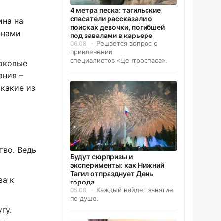
4 метра песка: тагильские
спасатели рассказали о
ина на
поисках девочки, погибшей
онами
под завалами в карьере
Решается вопрос о
06.08
привлечении
специалистов «Центроспаса».
боковые
ания –
 какие из
тво. Ведь
Будут сюрпризы и
эксперименты: как Нижний
Тагил отпразднует День
ва к
города
Каждый найдет занятие
05.08
по душе.
гу.