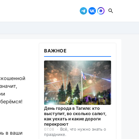
ВАЖНОЕ
ескошенной
значит,
ии
зберёмся!
День города в Тагиле: кто
выступит, во сколько салют,
как уехать и какие дороги
перекроют
Всё, что нужно знать о
07.08
нь в ваши
празднике.