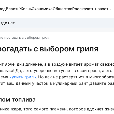
род
Власть
Жизнь
Экономика
Общество
Рассказать новость
 где нет
не прогадать с выбором гриля
рогадать с выбором гриля
ит ярче, дни длиннее, а в воздухе витает аромат свеж
ашлыка! Да, лето уверенно вступает в свои права, а это 
ремя
купить гриль
. Но как не растеряться в многообраз
тит ваш дачный участок в кулинарный рай? Давайте ра
пом топлива
чника жара, того самого пламени, которое вдохнет жиз