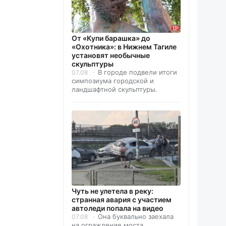
От «Купи барашка» до
«Охотника»: в Нижнем Тагиле
установят необычные
скульптуры
В городе подвели итоги
07.08
симпозиума городской и
ландшафтной скульптуры.
Чуть не улетела в реку:
странная авария с участием
автоледи попала на видео
Она буквально заехала
07.08
на ограждение моста.