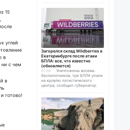
з 15
,
после
х углей
отовление
Загорелся склад Wildberries в
Екатеринбурге после атаки
о в
БПЛА: все, что известно
 ни с чем
(обновляется)
Уничтожены восемь
07.08
беспилотников, три БПЛА упали
й в
на кровлю логистического
центра, сообщил губернатор.
ль
и готово!
ые