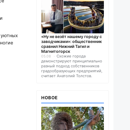
се
 и
, уютных
«Ну не везёт нашему городу с
заводчиками»: общественник
многие
сравнил Нижний Тагил и
Магнитогорск
Схожие города
05.08
демонстрируют принципиально
разный подход собственников
градообразующих предприятий,
считает Анатолий Толстов.
НОВОЕ