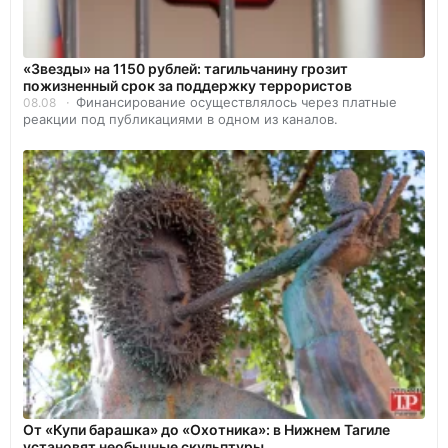
«Звезды» на 1150 рублей: тагильчанину грозит
пожизненный срок за поддержку террористов
Финансирование осуществлялось через платные
08.08
реакции под публикациями в одном из каналов.
От «Купи барашка» до «Охотника»: в Нижнем Тагиле
установят необычные скульптуры