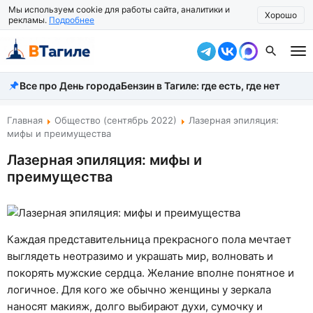
Мы используем cookie для работы сайта, аналитики и
Хорошо
рекламы.
Подробнее
Все про День города
Бензин в Тагиле: где есть, где нет
Все новости
Происшествия
Главная
Общество (сентябрь 2022)
Лазерная эпиляция:
мифы и преимущества
Город
Лазерная эпиляция: мифы и
преимущества
Власть
Жизнь
Экономика
Каждая представительница прекрасного пола мечтает
выглядеть неотразимо и украшать мир, волновать и
Общество
покорять мужские сердца. Желание вполне понятное и
логичное. Для кого же обычно женщины у зеркала
Рассказать новость
наносят макияж, долго выбирают духи, сумочку и