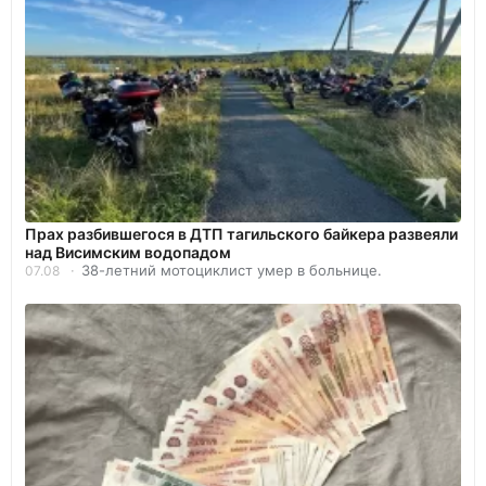
Прах разбившегося в ДТП тагильского байкера развеяли
над Висимским водопадом
38-летний мотоциклист умер в больнице.
07.08