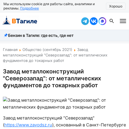
Мы используем cookie для работы сайта, аналитики и
Хорошо
рекламы.
Подробнее
Бензин в Тагиле: где есть, где нет
Все новости
Происшествия
Главная
Общество (сентябрь 2021)
Завод
металлоконструкций "Северозапад": от металлических
Город
фундаментов до токарных работ
Завод металлоконструкций
Власть
"Северозапад": от металлических
Жизнь
фундаментов до токарных работ
Экономика
Общество
Завод металлоконструкций "Северозапад"
Рассказать новость
(
https://www.zavodsz.ru
), основанный в Санкт-Петербурге