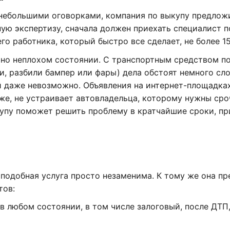
 небольшими оговорками, компания по выкупу предлож
ую экспертизу, сначала должен приехать специалист п
о работника, который быстро все сделает, не более 15
ьно неплохом состоянии. С транспортным средством п
и, разбили бампер или фары) дела обстоят немного сл
ой даже невозможно. Объявления на интернет-площадках
 же, не устраивает автовладельца, которому нужны ср
упу поможет решить проблему в кратчайшие сроки, пр
 подобная услуга просто незаменима. К тому же она пр
тов:
в любом состоянии, в том числе залоговый, после ДТП