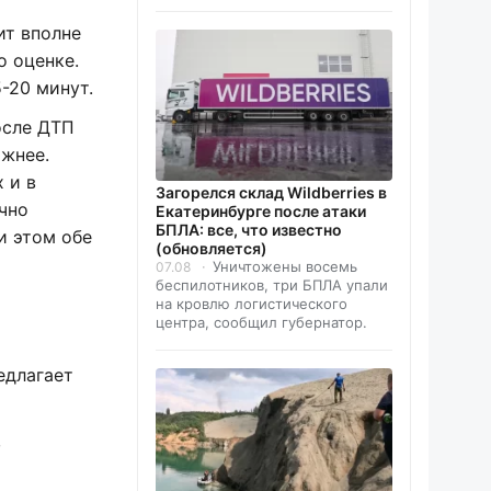
ит вполне
о оценке.
-20 минут.
осле ДТП
ожнее.
 и в
Загорелся склад Wildberries в
очно
Екатеринбурге после атаки
БПЛА: все, что известно
и этом обе
(обновляется)
Уничтожены восемь
07.08
беспилотников, три БПЛА упали
на кровлю логистического
центра, сообщил губернатор.
едлагает
,