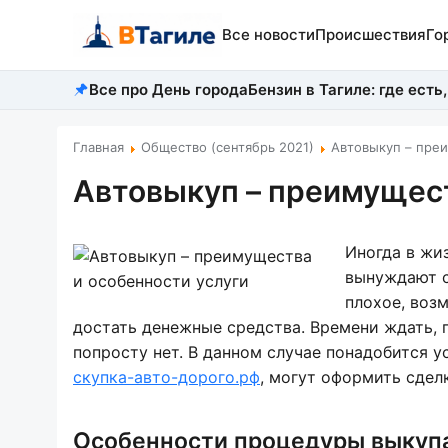
Все новости
Происшествия
Го
Все про День города
Бензин в Тагиле: где есть,
Главная
Общество (сентябрь 2021)
Автовыкуп – преи
Автовыкуп – преимущест
Иногда в жи
вынуждают с
плохое, воз
достать денежные средства. Времени ждать, 
попросту нет. В данном случае понадобится у
скупка-авто-дорого.рф
, могут оформить сделк
Особенности процедуры выкуп