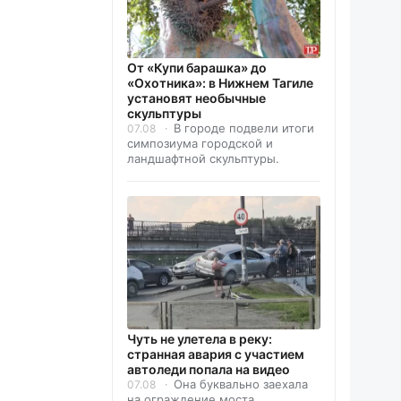
От «Купи барашка» до
«Охотника»: в Нижнем Тагиле
установят необычные
скульптуры
В городе подвели итоги
07.08
симпозиума городской и
ландшафтной скульптуры.
Чуть не улетела в реку:
странная авария с участием
автоледи попала на видео
Она буквально заехала
07.08
на ограждение моста.