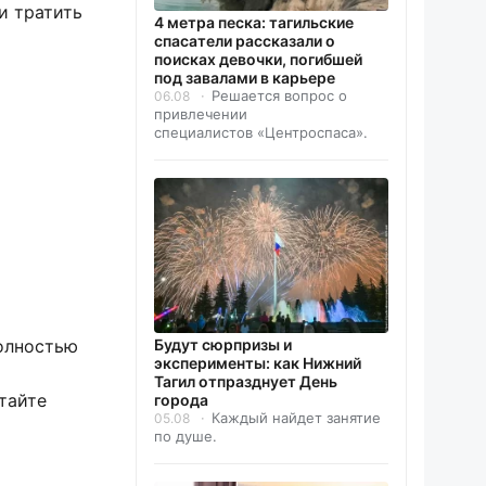
и тратить
4 метра песка: тагильские
спасатели рассказали о
поисках девочки, погибшей
под завалами в карьере
Решается вопрос о
06.08
привлечении
специалистов «Центроспаса».
полностью
Будут сюрпризы и
эксперименты: как Нижний
Тагил отпразднует День
тайте
города
Каждый найдет занятие
05.08
по душе.