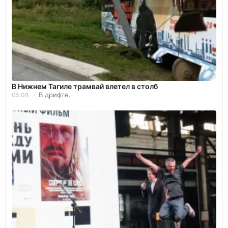
В Нижнем Тагиле трамвай влетел в столб
В дрифте.
05.08