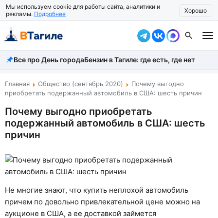
Мы используем cookie для работы сайта, аналитики и
Хорошо
рекламы.
Подробнее
Все про День города
Бензин в Тагиле: где есть, где нет
Все новости
Происшествия
Главная
Общество (сентябрь 2020)
Почему выгодно
приобретать подержанный автомобиль в США: шесть причин
Город
Почему выгодно приобретать
подержанный автомобиль в США: шесть
Власть
причин
Жизнь
Экономика
Общество
Не многие знают, что купить неплохой автомобиль
причем по довольно привлекательной цене можно на
Рассказать новость
аукционе в США, а ее доставкой займется