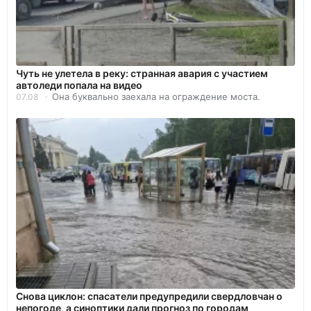
Чуть не улетела в реку: странная авария с участием
автоледи попала на видео
Она буквально заехала на ограждение моста.
07.08
Снова циклон: спасатели предупредили свердловчан о
непогоде, а синоптики дали прогноз по городам