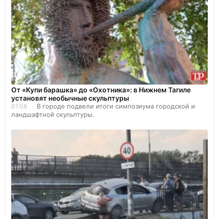
От «Купи барашка» до «Охотника»: в Нижнем Тагиле
установят необычные скульптуры
В городе подвели итоги симпозиума городской и
07.08
ландшафтной скульптуры.