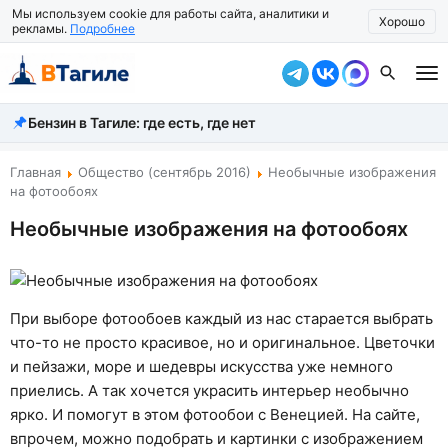
Мы используем cookie для работы сайта, аналитики и
Хорошо
рекламы.
Подробнее
Бензин в Тагиле: где есть, где нет
Все новости
Происшествия
Главная
Общество (сентябрь 2016)
Необычные изображения
на фотообоях
Город
Необычные изображения на фотообоях
Власть
Жизнь
При выборе фотообоев каждый из нас старается выбрать
Экономика
что-то не просто красивое, но и оригинальное. Цветочки
и пейзажи, море и шедевры искусства уже немного
Общество
приелись. А так хочется украсить интерьер необычно
ярко. И помогут в этом фотообои с Венецией. На сайте,
Рассказать новость
впрочем, можно подобрать и картинки с изображением