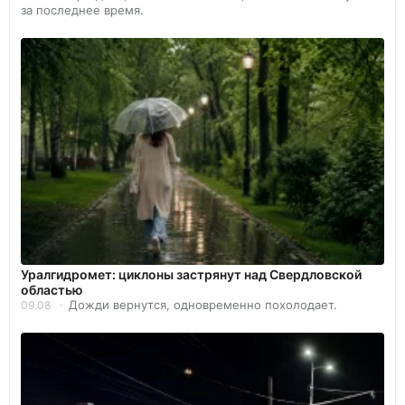
за последнее время.
Уралгидромет: циклоны застрянут над Свердловской
областью
Дожди вернутся, одновременно похолодает.
09.08