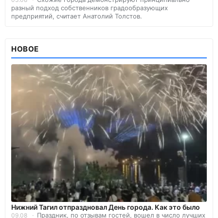
разный подход собственников градообразующих
предприятий, считает Анатолий Толстов.
НОВОЕ
Нижний Тагил отпраздновал День города. Как это было
Праздник, по отзывам гостей, вошел в число лучших
09.08