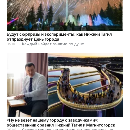
Будут сюрпризы и эксперименты: как Нижний Тагил
отпразднует День города
Каждый найдет занятие по душе.
05.08
«Ну не везёт нашему городу с заводчиками»:
общественник сравнил Нижний Тагил и Магнитогорск
Схожие города демонстрируют принципиально
05.08