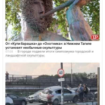
От «Купи барашка» до «Охотника»: в Нижнем Тагиле
установят необычные скульптуры
В городе подвели итоги симпозиума городской и
07.08
ландшафтной скульптуры.