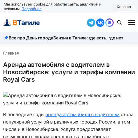
Мы используем cookie для работы сайта, аналитики и
Хорошо
рекламы.
Подробнее
Все про День города
Бензин в Тагиле: где есть, где нет
Все новости
Происшествия
Главная
Аренда автомобиля с водителем в
Город
Новосибирске: услуги и тарифы компании
Власть
Royal Cars
Жизнь
Экономика
В последние годы
аренда автомобиля с водителем
стала
Общество
популярной услугой в различных городах России, в том
Рассказать новость
числе и в Новосибирске. Услуга предоставляет
возможность людям арендовать автомобиль с