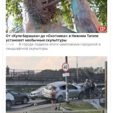
От «Купи барашка» до «Охотника»: в Нижнем Тагиле
установят необычные скульптуры
В городе подвели итоги симпозиума городской и
07.08
ландшафтной скульптуры.