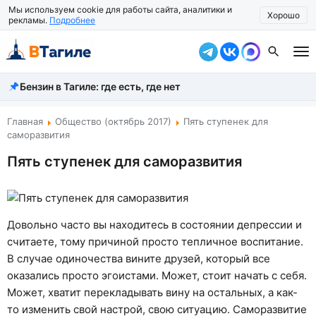
Мы используем cookie для работы сайта, аналитики и
Хорошо
рекламы.
Подробнее
Бензин в Тагиле: где есть, где нет
Все новости
Происшествия
Главная
Общество (октябрь 2017)
Пять ступенек для
саморазвития
Город
Пять ступенек для саморазвития
Власть
Жизнь
Довольно часто вы находитесь в состоянии депрессии и
Экономика
считаете, тому причиной просто тепличное воспитание.
В случае одиночества вините друзей, который все
Общество
оказались просто эгоистами. Может, стоит начать с себя.
Может, хватит перекладывать вину на остальных, а как-
Рассказать новость
то изменить свой настрой, свою ситуацию. Саморазвитие