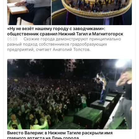
«Ну не везёт нашему городу с заводчиками»:
общественник сравнил Нижний Тагил и Магнитогорск
Схожие города демонстрируют принципиально
05.08
разный подход собственников градообразующих
предприятий, считает Анатолий Толстов.
Вместо Валерии: в Нижнем Тагиле раскрыли имя
главного артиста на День города