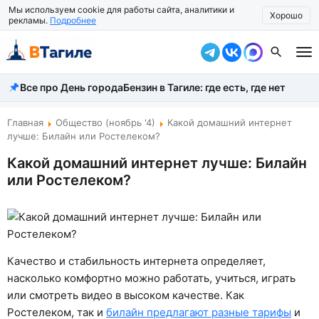
Мы используем cookie для работы сайта, аналитики и
Хорошо
рекламы.
Подробнее
Все про День города
Бензин в Тагиле: где есть, где нет
Все новости
Происшествия
Главная
Общество (ноябрь '4)
Какой домашний интернет
лучше: Билайн или Ростелеком?
Город
Какой домашний интернет лучше: Билайн
или Ростелеком?
Власть
Жизнь
Экономика
Качество и стабильность интернета определяет,
Общество
насколько комфортно можно работать, учиться, играть
или смотреть видео в высоком качестве. Как
Рассказать новость
Ростелеком, так и
билайн предлагают разные тарифы
и