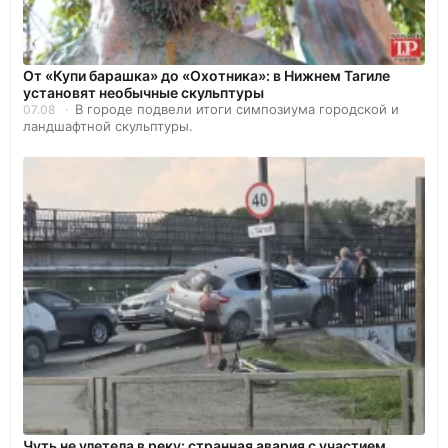
От «Купи барашка» до «Охотника»: в Нижнем Тагиле
установят необычные скульптуры
В городе подвели итоги симпозиума городской и
07.08
ландшафтной скульптуры.
Чуть не улетела в реку: странная авария с участием