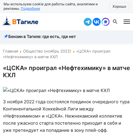
Мы используем cookie для работы сайта, аналитики и
Хорошо
рекламы.
Подробнее
Бензин в Тагиле: где есть, где нет
Все новости
Происшествия
Главная
Общество (ноябрь 2022)
«ЦСКА» проиграл
«Нефтехимику» в матче КХЛ
Город
«ЦСКА» проиграл «Нефтехимику» в матче
КХЛ
Власть
Жизнь
Экономика
3 ноября 2022 года состоялся поединок очередного тура
Континентальной Хоккейной Лиги между
Общество
«Нефтехимиком» и «ЦСКА». Нижнекамский коллектив
после ужасного старта постепенно приходит в себя и
Рассказать новость
уже претендует на попадание в зону плей-офф.