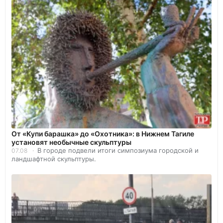
От «Купи барашка» до «Охотника»: в Нижнем Тагиле
установят необычные скульптуры
В городе подвели итоги симпозиума городской и
07.08
ландшафтной скульптуры.