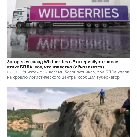
Загорелся склад Wildberries в Екатеринбурге после
атаки БПЛА: все, что известно (обновляется)
Уничтожены восемь беспилотников, три БПЛА упали
07.08
на кровлю логистического центра, сообщил губернатор.