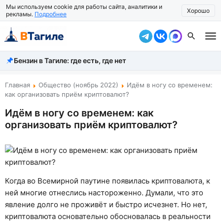
Мы используем cookie для работы сайта, аналитики и
Хорошо
рекламы.
Подробнее
Бензин в Тагиле: где есть, где нет
Все новости
Происшествия
Главная
Общество (ноябрь 2022)
Идём в ногу со временем:
как организовать приём криптовалют?
Город
Идём в ногу со временем: как
организовать приём криптовалют?
Власть
Жизнь
Экономика
Когда во Всемирной паутине появилась криптовалюта, к
Общество
ней многие отнеслись настороженно. Думали, что это
явление долго не проживёт и быстро исчезнет. Но нет,
Рассказать новость
криптовалюта основательно обосновалась в реальности