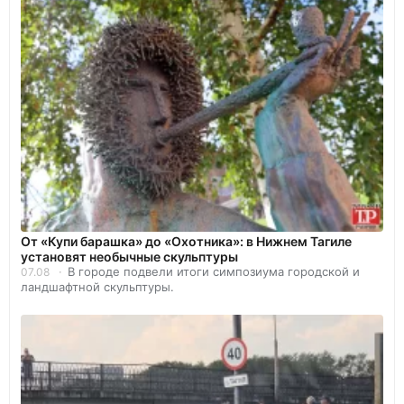
От «Купи барашка» до «Охотника»: в Нижнем Тагиле
установят необычные скульптуры
В городе подвели итоги симпозиума городской и
07.08
ландшафтной скульптуры.