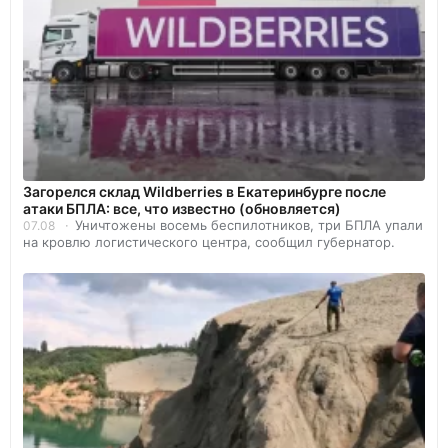
Загорелся склад Wildberries в Екатеринбурге после
атаки БПЛА: все, что известно (обновляется)
Уничтожены восемь беспилотников, три БПЛА упали
07.08
на кровлю логистического центра, сообщил губернатор.