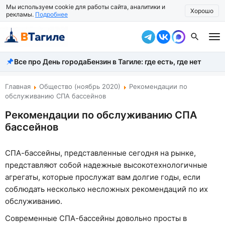
Мы используем cookie для работы сайта, аналитики и
Хорошо
рекламы.
Подробнее
Все про День города
Бензин в Тагиле: где есть, где нет
Все новости
Происшествия
Главная
Общество (ноябрь 2020)
Рекомендации по
обслуживанию СПА бассейнов
Город
Рекомендации по обслуживанию СПА
бассейнов
Власть
Жизнь
СПА-бассейны, представленные сегодня на рынке,
представляют собой надежные высокотехнологичные
Экономика
агрегаты, которые прослужат вам долгие годы, если
Общество
соблюдать несколько несложных рекомендаций по их
обслуживанию.
Рассказать новость
Современные СПА-бассейны довольно просты в