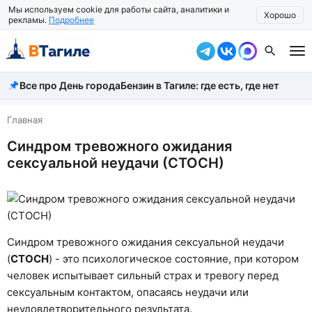
Мы используем cookie для работы сайта, аналитики и
Хорошо
рекламы.
Подробнее
Все про День города
Бензин в Тагиле: где есть, где нет
Все новости
Происшествия
Главная
Синдром тревожного ожидания
Город
сексуальной неудачи (СТОСН)
Власть
Жизнь
Экономика
Синдром тревожного ожидания сексуальной неудачи
(
СТОСН
) - это психологическое состояние, при котором
Общество
человек испытывает сильный страх и тревогу перед
Рассказать новость
сексуальным контактом, опасаясь неудачи или
неудовлетворительного результата.