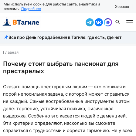
Мы используем cookie для работы сайта, аналитики и
Хорошо
рекламы.
Подробнее
Все про День города
Бензин в Тагиле: где есть, где нет
Все новости
Происшествия
Главная
Почему стоит выбрать пансионат для
Город
престарелых
Власть
Оказать помощь престарелым людям — это сложная и
Жизнь
порой непосильная задача, с которой может справиться
Экономика
не каждый. Самые востребованные инструменты в этом
деле: терпение, устойчивая психика, физическая
Общество
выдержка. Особенно это касается людей с деменцией.
Эти критерии определяют, насколько вы сможете
Рассказать новость
справиться с трудностями и обрести гармонию. Не у всех