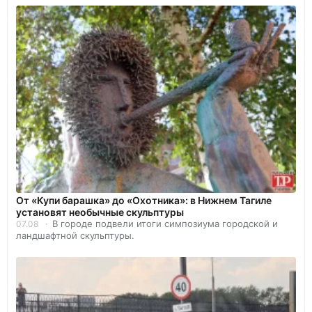
От «Купи барашка» до «Охотника»: в Нижнем Тагиле
установят необычные скульптуры
В городе подвели итоги симпозиума городской и
07.08
ландшафтной скульптуры.