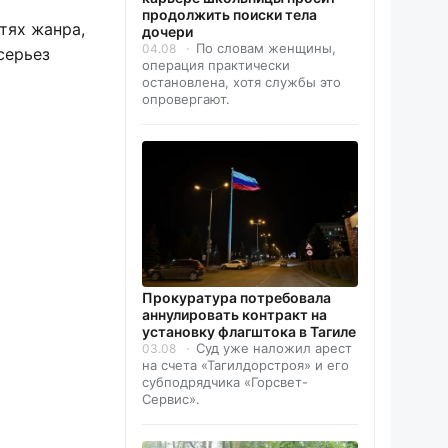
продолжить поиски тела
тях жанра,
дочери
По словам женщины,
04.08
серьез
операция практически
остановлена, хотя службы это
опровергают.
Прокуратура потребовала
аннулировать контракт на
установку флагштока в Тагиле
Суд уже наложил арест
03.08
на счета «Тагилдорстроя» и его
субподрядчика «Горсвет-
Сервис».