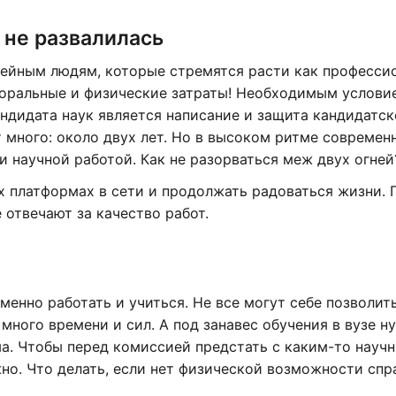
 не развалилась
ейным людям, которые стремятся расти как професси
моральные и физические затраты! Необходимым услови
андидата наук является написание и защита кандидатс
т много: около двух лет. Но в высоком ритме современ
и научной работой. Как не разорваться меж двух огней
 платформах в сети и продолжать радоваться жизни. Г
 отвечают за качество работ.
енно работать и учиться. Не все могут себе позволит
 много времени и сил. А под занавес обучения в вузе н
а. Чтобы перед комиссией предстать с каким-то науч
но. Что делать, если нет физической возможности спр