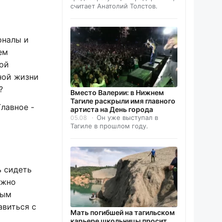
считает Анатолий Толстов.
оналы и
ем
кой
ной жизни
?
Вместо Валерии: в Нижнем
Тагиле раскрыли имя главного
лавное -
артиста на День города
Он уже выступал в
05.08
Тагиле в прошлом году.
ь сидеть
ужно
ным
авиться с
Мать погибшей на тагильском
карьере школьницы просит