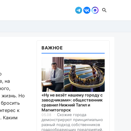
ВАЖНОЕ
о
, на
ого,
«Ну не везёт нашему городу с
 жизнь. Но
заводчиками»: общественник
 бросить
сравнил Нижний Тагил и
нтерес к
Магнитогорск
Схожие города
05.08
. Каким
демонстрируют принципиально
разный подход собственников
градообразующих предприятий,