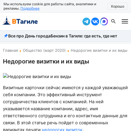
Мы используем cookie для работы сайта, аналитики и
Хорошо
рекламы.
Подробнее
Все про День города
Бензин в Тагиле: где есть, где нет
Все новости
Происшествия
Главная
Общество (март 2020)
Недорогие визитки и их виды
Недорогие визитки и их виды
Город
Власть
Жизнь
Визитные карточки сейчас имеются у каждой уважающей
себя компании. Это эффективный инструмент
Экономика
сотрудничества клиентов с компанией. На ней
указывается название компании, адрес, имя
Общество
ответственного сотрудника и его контактные данные для
Рассказать новость
связи. В этой статье речь пойдет о современных
вариантах печати
недорогих визиток
.