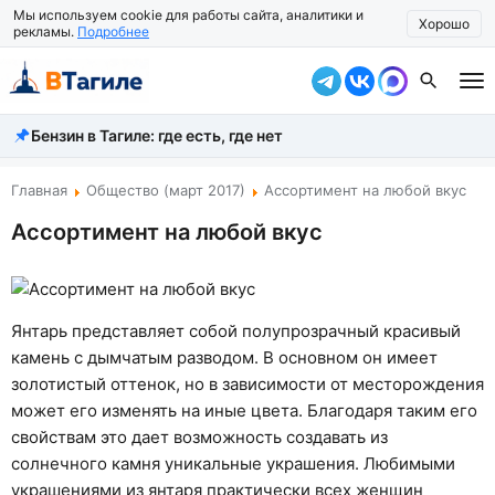
Мы используем cookie для работы сайта, аналитики и
Хорошо
рекламы.
Подробнее
Бензин в Тагиле: где есть, где нет
Все новости
Происшествия
Главная
Общество (март 2017)
Ассортимент на любой вкус
Ассортимент на любой вкус
Город
Власть
Жизнь
Янтарь представляет собой полупрозрачный красивый
камень с дымчатым разводом. В основном он имеет
Экономика
золотистый оттенок, но в зависимости от месторождения
может его изменять на иные цвета. Благодаря таким его
Общество
свойствам это дает возможность создавать из
Рассказать новость
солнечного камня уникальные украшения. Любимыми
украшениями из янтаря практически всех женщин