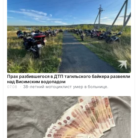
Прах разбившегося в ДТП тагильского байкера развеяли
над Висимским водопадом
38-летний мотоциклист умер в больнице.
07.08