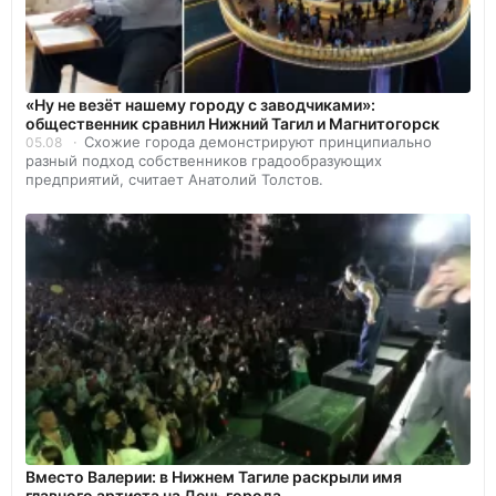
«Ну не везёт нашему городу с заводчиками»:
общественник сравнил Нижний Тагил и Магнитогорск
Схожие города демонстрируют принципиально
05.08
разный подход собственников градообразующих
предприятий, считает Анатолий Толстов.
Вместо Валерии: в Нижнем Тагиле раскрыли имя
главного артиста на День города