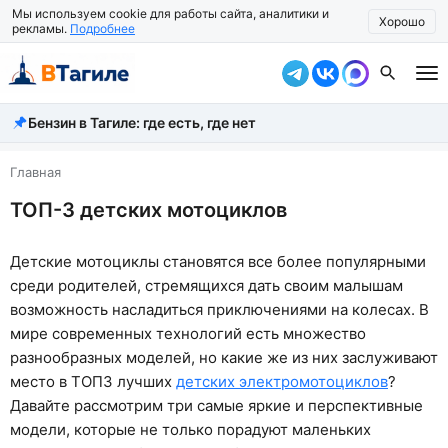
Мы используем cookie для работы сайта, аналитики и
Хорошо
рекламы.
Подробнее
Бензин в Тагиле: где есть, где нет
Все новости
Происшествия
Главная
ТОП-3 детских мотоциклов
Город
Власть
Детские мотоциклы становятся все более популярными
среди родителей, стремящихся дать своим малышам
Жизнь
возможность насладиться приключениями на колесах. В
Экономика
мире современных технологий есть множество
разнообразных моделей, но какие же из них заслуживают
Общество
место в ТОП3 лучших
детских электромотоциклов
?
Давайте рассмотрим три самые яркие и перспективные
Рассказать новость
модели, которые не только порадуют маленьких