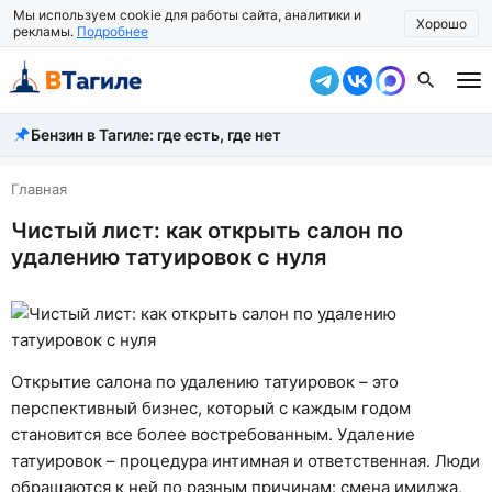
Мы используем cookie для работы сайта, аналитики и
Хорошо
рекламы.
Подробнее
Бензин в Тагиле: где есть, где нет
Все новости
Происшествия
Главная
Чистый лист: как открыть салон по
Город
удалению татуировок с нуля
Власть
Жизнь
Экономика
Открытие салона по удалению татуировок – это
перспективный бизнес, который с каждым годом
Общество
становится все более востребованным. Удаление
Рассказать новость
татуировок – процедура интимная и ответственная. Люди
обращаются к ней по разным причинам: смена имиджа,