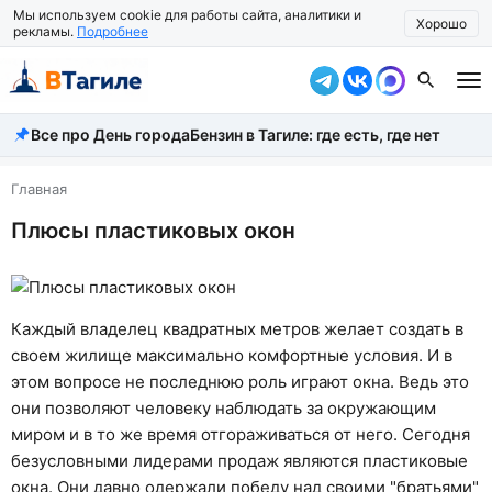
Мы используем cookie для работы сайта, аналитики и
Хорошо
рекламы.
Подробнее
Все про День города
Бензин в Тагиле: где есть, где нет
Все новости
Происшествия
Главная
Плюсы пластиковых окон
Город
Власть
Жизнь
Каждый владелец квадратных метров желает создать в
своем жилище максимально комфортные условия. И в
Экономика
этом вопросе не последнюю роль играют окна. Ведь это
они позволяют человеку наблюдать за окружающим
Общество
миром и в то же время отгораживаться от него. Сегодня
Рассказать новость
безусловными лидерами продаж являются пластиковые
окна. Они давно одержали победу над своими "братьями"