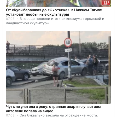
От «Купи барашка» до «Охотника»: в Нижнем Тагиле
установят необычные скульптуры
В городе подвели итоги симпозиума городской и
07.08
ландшафтной скульптуры.
Чуть не улетела в реку: странная авария с участием
автоледи попала на видео
Она буквально заехала на ограждение моста.
07.08