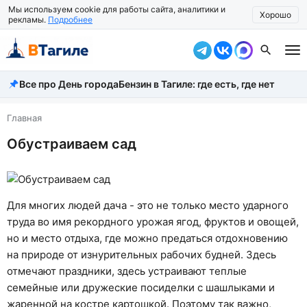
Мы используем cookie для работы сайта, аналитики и
Хорошо
рекламы.
Подробнее
Все про День города
Бензин в Тагиле: где есть, где нет
Все новости
Происшествия
Главная
Обустраиваем сад
Город
Власть
Жизнь
Для многих людей дача - это не только место ударного
труда во имя рекордного урожая ягод, фруктов и овощей,
Экономика
но и место отдыха, где можно предаться отдохновению
на природе от изнурительных рабочих будней. Здесь
Общество
отмечают праздники, здесь устраивают теплые
Рассказать новость
семейные или дружеские посиделки с шашлыками и
жаренной на костре картошкой. Поэтому так важно,