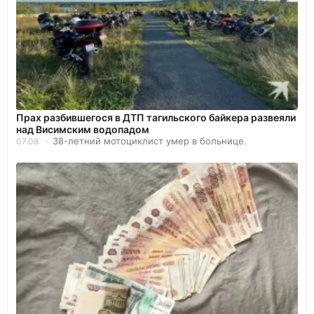
Прах разбившегося в ДТП тагильского байкера развеяли
над Висимским водопадом
38-летний мотоциклист умер в больнице.
07.08