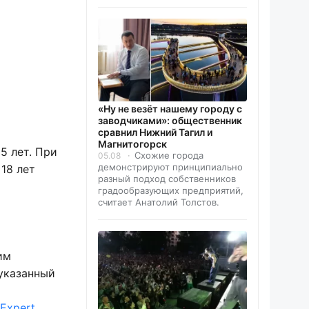
«Ну не везёт нашему городу с
заводчиками»: общественник
сравнил Нижний Тагил и
Магнитогорск
5 лет. При
Схожие города
05.08
демонстрируют принципиально
18 лет
разный подход собственников
градообразующих предприятий,
считает Анатолий Толстов.
им
 указанный
 Expert