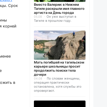
Вместо Валерии: в Нижнем
нцы. Срок
Тагиле раскрыли имя главного
артиста на День города
Он уже выступал в
05.08
аины
Тагиле в прошлом году.
я корней
 менее
Мать погибшей на тагильском
карьере школьницы просит
е
продолжить поиски тела
дочери
По словам женщины,
04.08
рожить в
операция практически
остановлена, хотя службы это
опровергают.