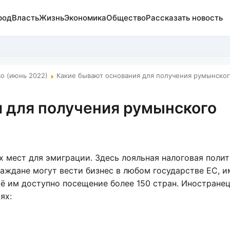
род
Власть
Жизнь
Экономика
Общество
Рассказать новость
о (июнь 2022)
Какие бывают основания для получения румынско
 для получения румынского
 мест для эмиграции. Здесь лояльная налоговая полит
аждане могут вести бизнес в любом государстве ЕС, 
щё им доступно посещение более 150 стран. Иностране
ях: