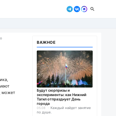
го
ВАЖНОЕ
ика,
имеют
Будут сюрпризы и
ц может
эксперименты: как Нижний
Тагил отпразднует День
города
Каждый найдет занятие
05.08
по душе.