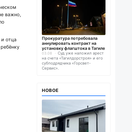
ическом
не важно,
ло
Прокуратура потребовала
 и отца
аннулировать контракт на
 ребёнку
установку флагштока в Тагиле
Суд уже наложил арест
03.08
на счета «Тагилдорстроя» и его
субподрядчика «Горсвет-
Сервис».
НОВОЕ