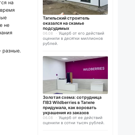
тся на
 время
тые
Тагильский строитель
оказался на скамье
е не
подсудимых
нания
Ущерб от его действий
06.08
оценили в десятки миллионов
рублей.
 разные.
Золотая схема: сотрудница
ПВЗ Wildberries в Тагиле
придумала, как воровать
украшения из заказов
Ущерб от ее действий
06.08
оценили в сотни тысяч рублей.