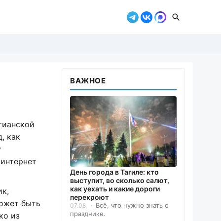
ВАЖНОЕ
тианской
, как
у
 интернет
День города в Тагиле: кто
выступит, во сколько салют,
как уехать и какие дороги
ик,
перекроют
может быть
Всё, что нужно знать о
07.08
празднике.
ко из