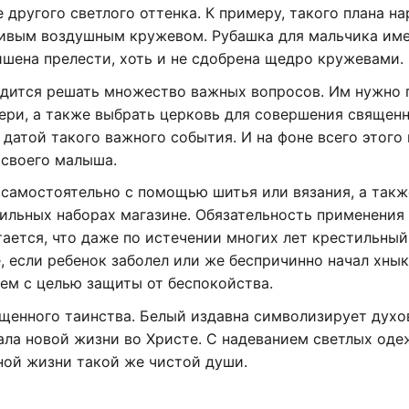
 другого светлого оттенка. К примеру, такого плана на
сивым воздушным кружевом. Рубашка для мальчика име
ишена прелести, хоть и не сдобрена щедро кружевами.
дится решать множество важных вопросов. Им нужно 
ери, а также выбрать церковь для совершения священ
 датой такого важного события. И на фоне всего этого
 своего малыша.
 самостоятельно с помощью шитья или вязания, а такж
ильных наборах магазине. Обязательность применения
ается, что даже по истечении многих лет крестильный
, если ребенок заболел или же беспричинно начал хнык
м с целью защиты от беспокойства.
ященного таинства. Белый издавна символизирует дух
ала новой жизни во Христе. С надеванием светлых оде
мной жизни такой же чистой души.