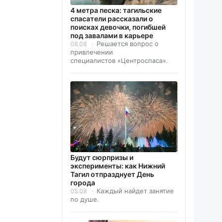
4 метра песка: тагильские
спасатели рассказали о
поисках девочки, погибшей
под завалами в карьере
Решается вопрос о
06.08
привлечении
специалистов «Центроспаса».
Будут сюрпризы и
эксперименты: как Нижний
Тагил отпразднует День
города
Каждый найдет занятие
05.08
по душе.