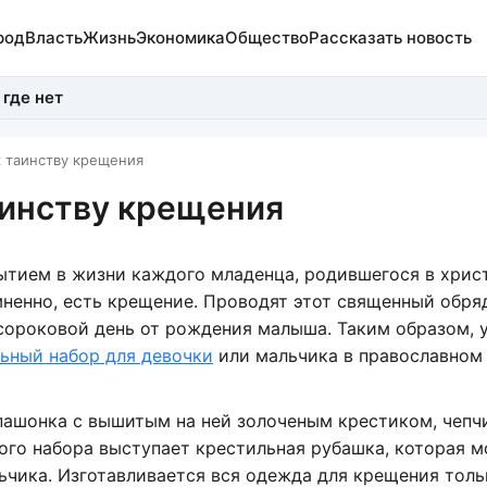
род
Власть
Жизнь
Экономика
Общество
Рассказать новость
 где нет
к таинству крещения
аинству крещения
тием в жизни каждого младенца, родившегося в хрис
мненно, есть крещение. Проводят этот священный обряд
 сороковой день от рождения малыша. Таким образом, 
льный набор для девочки
или мальчика в православном
пашонка с вышитым на ней золоченым крестиком, чепч
ого набора выступает крестильная рубашка, которая 
льчика. Изготавливается вся одежда для крещения толь