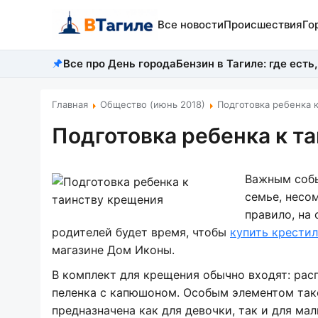
Все новости
Происшествия
Го
Все про День города
Бензин в Тагиле: где есть,
Главная
Общество (июнь 2018)
Подготовка ребенка 
Подготовка ребенка к т
Важным собы
семье, несо
правило, на
родителей будет время, чтобы
купить крести
магазине Дом Иконы.
В комплект для крещения обычно входят: рас
пеленка с капюшоном. Особым элементом так
предназначена как для девочки, так и для ма