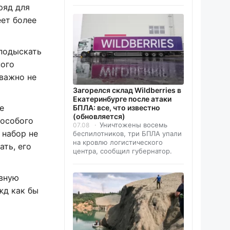
ряд для
ет более
подыскать
ного
 важно не
Загорелся склад Wildberries в
Екатеринбурге после атаки
е
БПЛА: все, что известно
(обновляется)
 особого
Уничтожены восемь
07.08
 набор не
беспилотников, три БПЛА упали
на кровлю логистического
ать, его
центра, сообщил губернатор.
овную
жд как бы