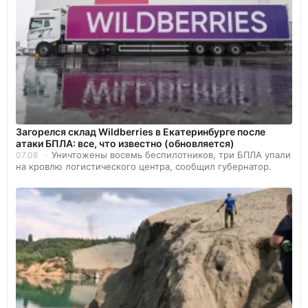
Загорелся склад Wildberries в Екатеринбурге после
атаки БПЛА: все, что известно (обновляется)
Уничтожены восемь беспилотников, три БПЛА упали
07.08
на кровлю логистического центра, сообщил губернатор.