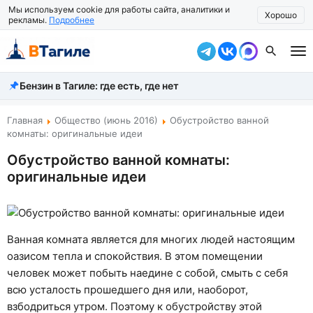
Мы используем cookie для работы сайта, аналитики и
Хорошо
рекламы.
Подробнее
Бензин в Тагиле: где есть, где нет
Все новости
Происшествия
Главная
Общество (июнь 2016)
Обустройство ванной
комнаты: оригинальные идеи
Город
Обустройство ванной комнаты:
оригинальные идеи
Власть
Жизнь
Экономика
Ванная комната является для многих людей настоящим
оазисом тепла и спокойствия. В этом помещении
Общество
человек может побыть наедине с собой, смыть с себя
всю усталость прошедшего дня или, наоборот,
Рассказать новость
взбодриться утром. Поэтому к обустройству этой