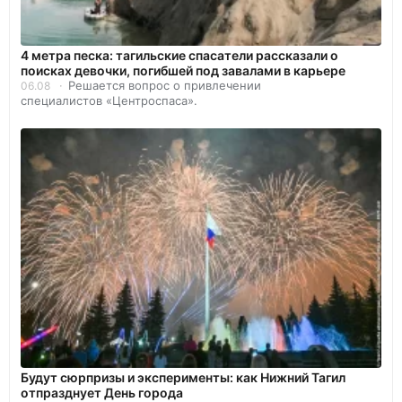
4 метра песка: тагильские спасатели рассказали о
поисках девочки, погибшей под завалами в карьере
Решается вопрос о привлечении
06.08
специалистов «Центроспаса».
Будут сюрпризы и эксперименты: как Нижний Тагил
отпразднует День города