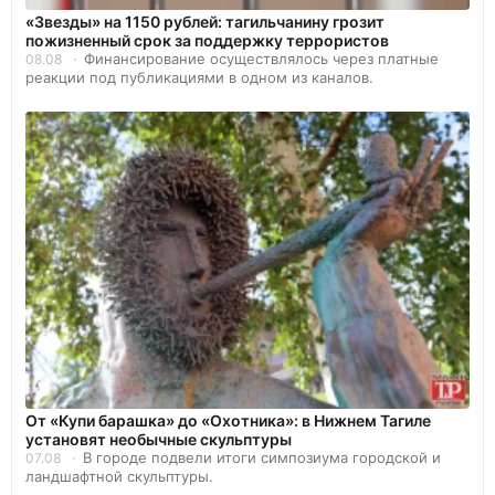
«Звезды» на 1150 рублей: тагильчанину грозит
пожизненный срок за поддержку террористов
Финансирование осуществлялось через платные
08.08
реакции под публикациями в одном из каналов.
От «Купи барашка» до «Охотника»: в Нижнем Тагиле
установят необычные скульптуры
В городе подвели итоги симпозиума городской и
07.08
ландшафтной скульптуры.