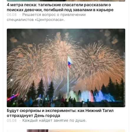
4 метра песка: тагильские спасатели рассказали о
поисках девочки, погибшей под завалами в карьере
Решается вопрос о привлечении
06.08
специалистов «Центроспаса».
Будут сюрпризы и эксперименты: как Нижний Тагил
отпразднует День города
Каждый найдет занятие по душе.
05.08