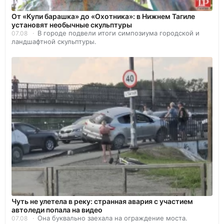
От «Купи барашка» до «Охотника»: в Нижнем Тагиле
установят необычные скульптуры
В городе подвели итоги симпозиума городской и
07.08
ландшафтной скульптуры.
Чуть не улетела в реку: странная авария с участием
автоледи попала на видео
Она буквально заехала на ограждение моста.
07.08