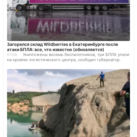
Загорелся склад Wildberries в Екатеринбурге после
атаки БПЛА: все, что известно (обновляется)
Уничтожены восемь беспилотников, три БПЛА упали
07.08
на кровлю логистического центра, сообщил губернатор.