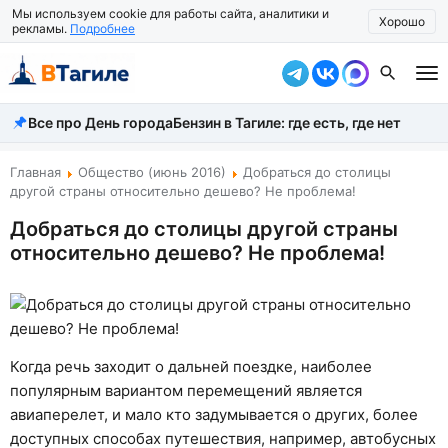
Мы используем cookie для работы сайта, аналитики и
Хорошо
рекламы.
Подробнее
Все про День города
Бензин в Тагиле: где есть, где нет
Все новости
Происшествия
Главная
Общество (июнь 2016)
Добраться до столицы
другой страны относительно дешево? Не проблема!
Город
Добраться до столицы другой страны
относительно дешево? Не проблема!
Власть
Жизнь
Экономика
Когда речь заходит о дальней поездке, наиболее
Общество
популярным вариантом перемещений является
авиаперелет, и мало кто задумывается о других, более
Рассказать новость
доступных способах путешествия, например, автобусных