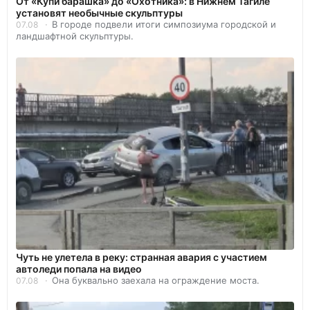
От «Купи барашка» до «Охотника»: в Нижнем Тагиле
установят необычные скульптуры
В городе подвели итоги симпозиума городской и
07.08
ландшафтной скульптуры.
Чуть не улетела в реку: странная авария с участием
автоледи попала на видео
Она буквально заехала на ограждение моста.
07.08