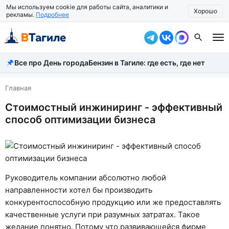
Мы используем cookie для работы сайта, аналитики и
Хорошо
рекламы.
Подробнее
Все про День города
Бензин в Тагиле: где есть, где нет
Все новости
Происшествия
Главная
Стоимостный инжиниринг - эффективный
Город
способ оптимизации бизнеса
Власть
Жизнь
Экономика
Руководитель компании абсолютно любой
направленности хотел бы производить
Общество
конкурентоспособную продукцию или же предоставлять
Рассказать новость
качественные услуги при разумных затратах. Такое
желание понятно. Потому что развивающейся фирме