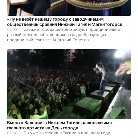
«Ну не везёт нашему городу с заводчиками»:
общественник сравнил Нижний Тагил и Магнитогорск
Схожие города демонстрируют принципиально
05.08
разный подход собственников градообразующих
предприятий, считает Анатолий Толстов.
Вместо Валерии: в Нижнем Тагиле раскрыли имя
главного артиста на День города
Он уже выступал в Тагиле в прошлом году.
05.08