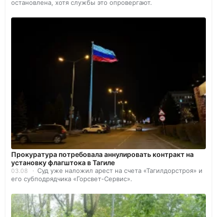
остановлена, хотя службы это опровергают.
Прокуратура потребовала аннулировать контракт на
установку флагштока в Тагиле
Суд уже наложил арест на счета «Тагилдорстроя» и
03.08
его субподрядчика «Горсвет-Сервис».