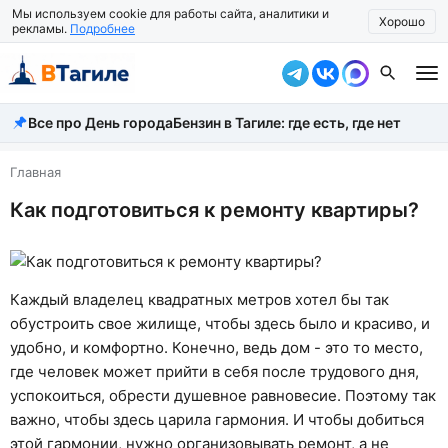
Мы используем cookie для работы сайта, аналитики и
Хорошо
рекламы.
Подробнее
Все про День города
Бензин в Тагиле: где есть, где нет
Все новости
Происшествия
Главная
Как подготовиться к ремонту квартиры?
Город
Власть
Жизнь
Каждый владелец квадратных метров хотел бы так
обустроить свое жилище, чтобы здесь было и красиво, и
Экономика
удобно, и комфортно. Конечно, ведь дом - это то место,
где человек может прийти в себя после трудового дня,
Общество
успокоиться, обрести душевное равновесие. Поэтому так
Рассказать новость
важно, чтобы здесь царила гармония. И чтобы добиться
этой гармонии, нужно организовывать ремонт, а не