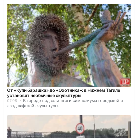
От «Купи барашка» до «Охотника»: в Нижнем Тагиле
установят необычные скульптуры
В городе подвели итоги симпозиума городской и
07.08
ландшафтной скульптуры.