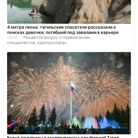
4 метра песка: тагильские спасатели рассказали о
поисках девочки, погибшей под завалами в карьере
Решается вопрос о привлечении
06.08
специалистов «Центроспаса».
Будут сюрпризы и эксперименты: как Нижний Тагил