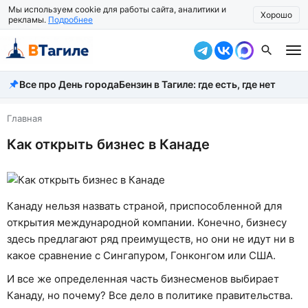
Мы используем cookie для работы сайта, аналитики и
Хорошо
рекламы.
Подробнее
Все про День города
Бензин в Тагиле: где есть, где нет
Все новости
Происшествия
Главная
Как открыть бизнес в Канаде
Город
Власть
Жизнь
Канаду нельзя назвать страной, приспособленной для
открытия международной компании. Конечно, бизнесу
Экономика
здесь предлагают ряд преимуществ, но они не идут ни в
какое сравнение с Сингапуром, Гонконгом или США.
Общество
И все же определенная часть бизнесменов выбирает
Рассказать новость
Канаду, но почему? Все дело в политике правительства.